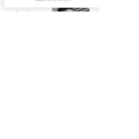
Thanks For
Following
Me on Social
Media!
Baltimore, Maryland, USA|
Email
©
2016-2022
by Michelle Stafford Wellness,
LLC. Proudly created with
Wix.com